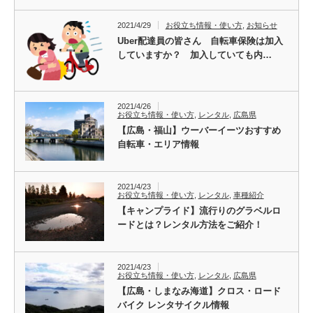
2021/4/29
お役立ち情報・使い方
,
お知らせ
Uber配達員の皆さん 自転車保険は加入
していますか？ 加入していても内…
2021/4/26
お役立ち情報・使い方
,
レンタル
,
広島県
【広島・福山】ウーバーイーツおすすめ
自転車・エリア情報
2021/4/23
お役立ち情報・使い方
,
レンタル
,
車種紹介
【キャンプライド】流行りのグラベルロ
ードとは？レンタル方法をご紹介！
2021/4/23
お役立ち情報・使い方
,
レンタル
,
広島県
【広島・しまなみ海道】クロス・ロード
バイク レンタサイクル情報