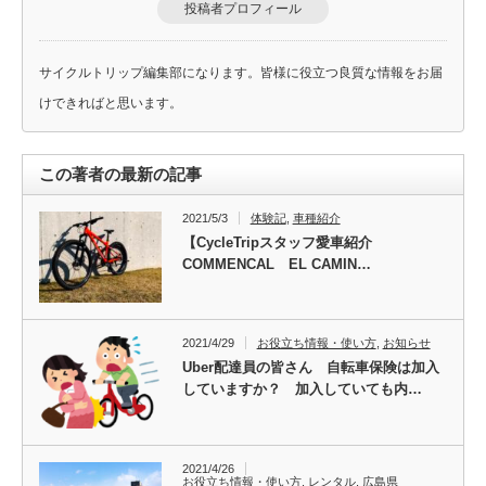
投稿者プロフィール
サイクルトリップ編集部になります。皆様に役立つ良質な情報をお届
けできればと思います。
この著者の最新の記事
2021/5/3
体験記
,
車種紹介
【CycleTripスタッフ愛車紹介
COMMENCAL EL CAMIN…
2021/4/29
お役立ち情報・使い方
,
お知らせ
Uber配達員の皆さん 自転車保険は加入
していますか？ 加入していても内…
2021/4/26
お役立ち情報・使い方
,
レンタル
,
広島県