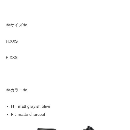
🚲サイズ🚲
H:XXS
F:XXS
🚲カラー🚲
H：matt grayish olive
F：matte charcoal