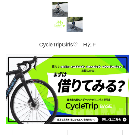
CycleTripGirls♡ HとF