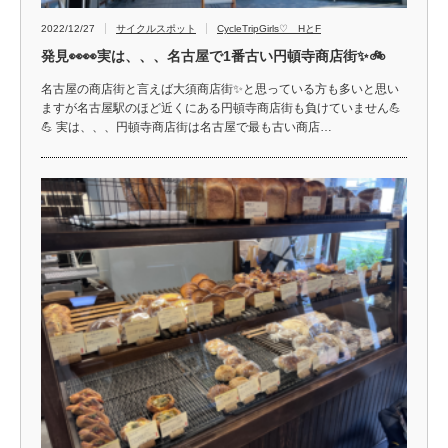
2022/12/27
サイクルスポット
CycleTripGirls♡ HとF
発見👀👀実は、、、名古屋で1番古い円頓寺商店街✨🚲
名古屋の商店街と言えば大須商店街✨と思っている方も多いと思い
ますが名古屋駅のほど近くにある円頓寺商店街も負けていません💪
💪 実は、、、円頓寺商店街は名古屋で最も古い商店…