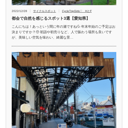
2022/12/28
サイクルスポット
CycleTripGirls♡ HとF
都会で自然を感じるスポット3選【愛知県】
こんにちは！あっという間に年の瀬ですね💦 年末年始のご予定はお
決まりですか？🥺 初詣や初売りなど、人で賑わう場所も良いです
が、美味しい空気を味わい、綺麗な景…