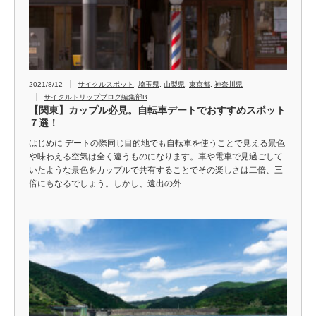
2021/8/12
サイクルスポット
,
埼玉県
,
山梨県
,
東京都
,
神奈川県
サイクルトリップブログ編集部B
【関東】カップル必見。自転車デートでおすすめスポット
７選！
はじめに デートの際同じ目的地でも自転車を使うことで見える景色
や味わえる空気は全く違うものになります。車や電車で見過ごして
いたような景色をカップルで共有することでその楽しさは二倍、三
倍にもなるでしょう。しかし、遠出の外…