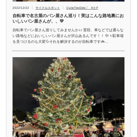
2022/12/22
サイクルスポット
CycleTripGirls♡ HとF
自転車で名古屋のパン屋さん巡り！実はこんな路地裏にお
いしいパン屋さんが、、💛
自転車でパン屋さん巡りしてみませんか♪♪ 普段、車などでは通らな
い路地などにおいしいパン屋さんが沢山あるんです！！ 中々駐車場
を見つけるのも大変💦それを解決するのが自転車です🚲…