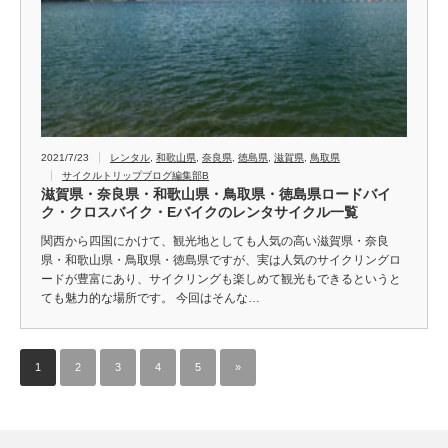
2021/7/23
レンタル
,
和歌山県
,
奈良県
,
徳島県
,
滋賀県
,
鳥取県
サイクルトリップブログ編集部B
滋賀県・奈良県・和歌山県・鳥取県・徳島県ロードバイ
ク・クロスバイク・Eバイクのレンタサイクル一覧
関西から四国にかけて、観光地としても人気の高い滋賀県・奈良
県・和歌山県・鳥取県・徳島県ですが、実は人気のサイクリングロ
ードが豊富にあり、サイクリングも楽しめて観光もできるというと
ても魅力的な場所です。 今回はそんな…
1
2
3
4
5
»