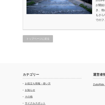
2018
が開始
き、他
もさら
でのフ
トップページに戻る
カテゴリー
運営者
お役立ち情報・使い方
ZuttoRid
お知らせ
その他
サイクルスポット